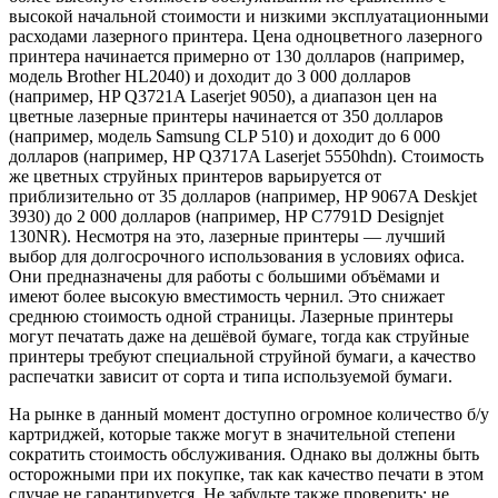
высокой начальной стоимости и низкими эксплуатационными
расходами лазерного принтера. Цена одноцветного лазерного
принтера начинается примерно от 130 долларов (например,
модель Brother HL2040) и доходит до 3 000 долларов
(например, HP Q3721A Laserjet 9050), а диапазон цен на
цветные лазерные принтеры начинается от 350 долларов
(например, модель Samsung CLP 510) и доходит до 6 000
долларов (например, HP Q3717A Laserjet 5550hdn). Стоимость
же цветных струйных принтеров варьируется от
приблизительно от 35 долларов (например, HP 9067A Deskjet
3930) до 2 000 долларов (например, HP C7791D Designjet
130NR). Несмотря на это, лазерные принтеры — лучший
выбор для долгосрочного использования в условиях офиса.
Они предназначены для работы с большими объёмами и
имеют более высокую вместимость чернил. Это снижает
среднюю стоимость одной страницы. Лазерные принтеры
могут печатать даже на дешёвой бумаге, тогда как струйные
принтеры требуют специальной струйной бумаги, а качество
распечатки зависит от сорта и типа используемой бумаги.
На рынке в данный момент доступно огромное количество б/у
картриджей, которые также могут в значительной степени
сократить стоимость обслуживания. Однако вы должны быть
осторожными при их покупке, так как качество печати в этом
случае не гарантируется. Не забудьте также проверить: не