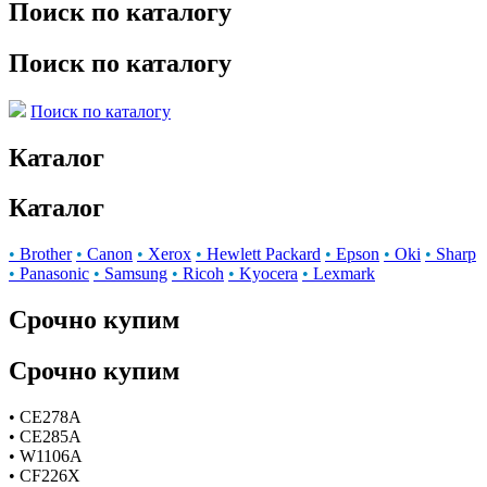
Поиск по каталогу
Поиск по каталогу
Поиск по каталогу
Каталог
Каталог
•
Brother
•
Canon
•
Xerox
•
Hewlett Packard
•
Epson
•
Oki
•
Sharp
•
Panasonic
•
Samsung
•
Ricoh
•
Kyocera
•
Lexmark
Срочно купим
Срочно купим
• CE278A
• CE285A
• W1106A
• CF226X