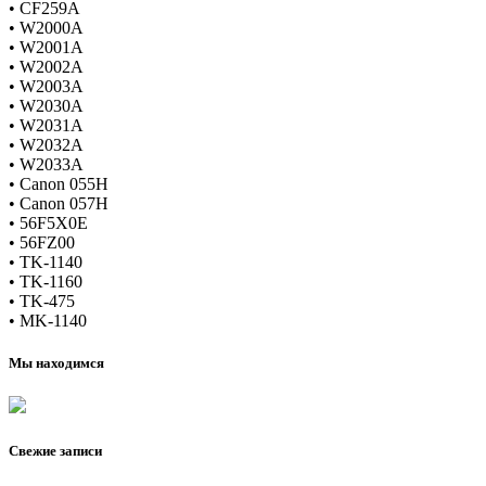
• CF259A
• W2000A
• W2001A
• W2002A
• W2003A
• W2030A
• W2031A
• W2032A
• W2033A
• Canon 055H
• Canon 057H
• 56F5X0E
• 56FZ00
• TK-1140
• TK-1160
• TK-475
• MK-1140
Мы находимся
Свежие записи