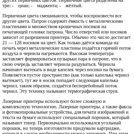
других первичных цветов. Первичные цвета разделены на
три: - циан; - маджента; - жёлтый.
Первичные цвета смешиваются, чтобы воспроизвести все
другие цвета. Патрон содержит ёмкость с металлическими
пластинами и множеством крошечных носиков на
печатающей головке патрона. Число отверстий или носиков
зависит от разрешения принтера. Обычно это число достигает
21 — 128 носиков на цвет. Как только даётся команда на
печать через металлические пластины подаётся горячий поток
воздуха и чернила нагреваются. Высокая температура
заставляет формироваться пузырьки пара в патроне, что в
свою очередь заставляет чернила раздуваться. Чернила
начинают вытекать в виде капелек через носики на бумагу.
Появляется пустое пространство (как только капелька чернил
вытекает), тут же в носик попадает следующая капелька
чернил, таким образом, создаётся бесперебойный поток
чернил. Эту технику называют термографическая струя.
Лазерные принтеры используют более сложную и
комплексную технологию. Лазерные принтеры, а также факсы
и фотокопировальные устройства, для печати изображений и
текста на бумаге используют специальный порошок, который
называют тонер. Первоначально использовался угольный
порошок, но теперь изготовители придумали картриджи,
которые в случае необходимости можно заправить. При этом