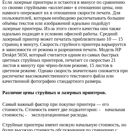
Если лазерные принтеры и остаются в минусе по сравнению
со своими струйными «коллегами» в отношении цены, они
намного опережают их в отношении скорости печати. Для
пользователей, которым необходимо распечатывать большие
объёмы текстов или изображений идеально подойдут
лазерные принтеры. Из-за этого своего качества они также
идеально подходят в условиях офисной работы. Средний
лазерный принтер может печатать приблизительно 10 — 15
страниц в минуту. Скорость струйного принтера варьируется
в зависимости от режима и разрешения печати. Модель HP
Deskjet 5650, который считается одним из самых быстрых
цветных струйных принтеров, печатает со скоростью 21
листов в минуту при чёрно-белом режиме, 15 листов в
цветном режиме. Однако скорость значительно снижается при
распечатке высококачественного текстового файла или
качественной фотографию стандартного размера.
Различие цены струйных и лазерных принтеров.
Самый важный фактор при покупке принтера — его
стоимость. Стоимость имеет две подкатегории: - начальная
стоимость; - эксплуатационные расходы.
Струйные принтеры имеют низкую начальную стоимость, но
более высокую стоимость обслуживания по сравнению с