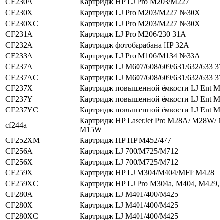
CF230A
Картридж HP LJ Pro M203/M227
CF230X
Картридж LJ Pro M203/M227 №30X
CF230XC
Картридж LJ Pro M203/M227 №30X
CF231A
Картридж LJ Pro M206/230 31A
CF232A
Картридж фотобарабана HP 32A
CF233A
Картридж LJ Pro M106/M134 №33A
CF237A
Картридж LJ M607/608/609/631/632/633 
CF237AC
Картридж LJ M607/608/609/631/632/633 
CF237X
Картридж повышенной ёмкости LJ Ent 
CF237Y
Картридж повышенной ёмкости LJ Ent 
CF237YC
Картридж повышенной ёмкости LJ Ent 
Картридж HP LaserJet Pro M28A/ M28W/
cf244a
M15W
CF252XM
Картридж HP HP M452/477
CF256A
Картридж LJ 700/M725/M712
CF256X
Картридж LJ 700/M725/M712
CF259X
Картридж HP LJ M304/M404/MFP M428
CF259XC
Картридж HP LJ Pro M304a, M404, M429
CF280A
Картридж LJ M401/400/M425
CF280X
Картридж LJ M401/400/M425
CF280XC
Картридж LJ M401/400/M425