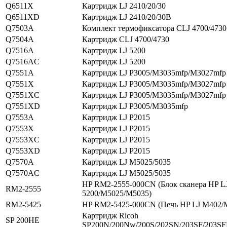
Q6511X
Картридж LJ 2410/20/30
Q6511XD
Картридж LJ 2410/20/30В
Q7503A
Комплект термофиксатора CLJ 4700/4730
Q7504A
Картридж CLJ 4700/4730
Q7516A
Картридж LJ 5200
Q7516AC
Картридж LJ 5200
Q7551A
Картридж LJ P3005/M3035mfp/M3027mfp
Q7551X
Картридж LJ P3005/M3035mfp/M3027mfp
Q7551XC
Картридж LJ P3005/M3035mfp/M3027mfp
Q7551XD
Картридж LJ P3005/M3035mfp
Q7553A
Картридж LJ P2015
Q7553X
Картридж LJ P2015
Q7553XC
Картридж LJ P2015
Q7553XD
Картридж LJ P2015
Q7570A
Картридж LJ M5025/5035
Q7570AC
Картридж LJ M5025/5035
HP RM2-2555-000CN (Блок сканера HP L
RM2-2555
5200/M5025/M5035)
RM2-5425
HP RM2-5425-000CN (Печь HP LJ M402/
Картридж Ricoh
SP 200HE
SP200N/200Nw/200S/202SN/203SF/203S