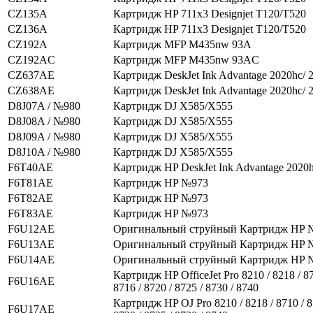
CZ135A
Картридж HP 711x3 Designjet T120/T520
CZ136A
Картридж HP 711x3 Designjet T120/T520
CZ192A
Картридж MFP M435nw 93A
CZ192AC
Картридж MFP M435nw 93AC
CZ637AE
Картридж DeskJet Ink Advantage 2020hc/ 
CZ638AE
Картридж DeskJet Ink Advantage 2020hc/ 
D8J07A / №980
Картридж DJ X585/X555
D8J08A / №980
Картридж DJ X585/X555
D8J09A / №980
Картридж DJ X585/X555
D8J10A / №980
Картридж DJ X585/X555
F6T40AE
Картридж HP DeskJet Ink Advantage 2020h
F6T81AE
Картридж HP №973
F6T82AE
Картридж HP №973
F6T83AE
Картридж HP №973
F6U12AE
Оригинальный струйный Картридж HP 
F6U13AE
Оригинальный струйный Картридж HP 
F6U14AE
Оригинальный струйный Картридж HP 
Картридж HP OfficeJet Pro 8210 / 8218 / 87
F6U16AE
8716 / 8720 / 8725 / 8730 / 8740
Картридж HP OJ Pro 8210 / 8218 / 8710 / 8
F6U17AE