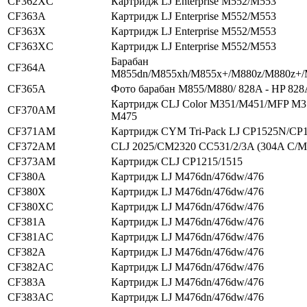
CF362XC
Картридж LJ Enterprise M552/M553
CF363A
Картридж LJ Enterprise M552/M553
CF363X
Картридж LJ Enterprise M552/M553
CF363XC
Картридж LJ Enterprise M552/M553
Барабан
CF364A
M855dn/M855xh/M855x+/M880z/M880z+
CF365A
Фото барабан M855/M880/ 828A - HP 828
Картридж CLJ Color M351/M451/MFP M
CF370AM
M475
CF371AM
Картридж CYM Tri-Pack LJ CP1525N/C
CF372AM
CLJ 2025/CM2320 CC531/2/3A (304A C/M
CF373AM
Картридж CLJ CP1215/1515
CF380A
Картридж LJ M476dn/476dw/476
CF380X
Картридж LJ M476dn/476dw/476
CF380XC
Картридж LJ M476dn/476dw/476
CF381A
Картридж LJ M476dn/476dw/476
CF381AC
Картридж LJ M476dn/476dw/476
CF382A
Картридж LJ M476dn/476dw/476
CF382AC
Картридж LJ M476dn/476dw/476
CF383A
Картридж LJ M476dn/476dw/476
CF383AC
Картридж LJ M476dn/476dw/476