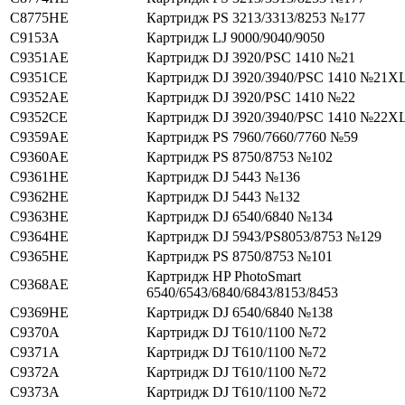
C8775HE
Картридж PS 3213/3313/8253 №177
C9153A
Картридж LJ 9000/9040/9050
C9351AE
Картридж DJ 3920/PSC 1410 №21
C9351CE
Картридж DJ 3920/3940/PSC 1410 №21X
C9352AE
Картридж DJ 3920/PSC 1410 №22
C9352CE
Картридж DJ 3920/3940/PSC 1410 №22X
C9359AE
Картридж PS 7960/7660/7760 №59
C9360AE
Картридж PS 8750/8753 №102
C9361HE
Картридж DJ 5443 №136
C9362HE
Картридж DJ 5443 №132
C9363HE
Картридж DJ 6540/6840 №134
C9364HE
Картридж DJ 5943/PS8053/8753 №129
C9365HE
Картридж PS 8750/8753 №101
Картридж HP PhotoSmart
C9368AE
6540/6543/6840/6843/8153/8453
C9369HE
Картридж DJ 6540/6840 №138
C9370A
Картридж DJ T610/1100 №72
C9371A
Картридж DJ T610/1100 №72
C9372A
Картридж DJ T610/1100 №72
C9373A
Картридж DJ T610/1100 №72