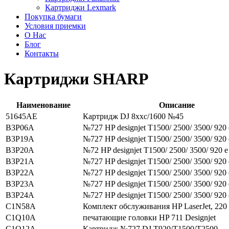
Картриджи Lexmark
Покупка бумаги
Условия приемки
О Нас
Блог
Контакты
Картриджи SHARP
Наименование
Описание
51645AE
Картридж DJ 8xxc/1600 №45
B3P06A
№727 HP designjet T1500/ 2500/ 3500/ 920 e
B3P19A
№727 HP designjet T1500/ 2500/ 3500/ 920 e
B3P20A
№72 HP designjet T1500/ 2500/ 3500/ 920 e 
B3P21A
№727 HP designjet T1500/ 2500/ 3500/ 920 e
B3P22A
№727 HP designjet T1500/ 2500/ 3500/ 920 e
B3P23A
№727 HP designjet T1500/ 2500/ 3500/ 920 e
B3P24A
№727 HP designjet T1500/ 2500/ 3500/ 920 e
C1N58A
Комплект обслуживания HP LaserJet, 220
C1Q10A
печатающие головки HP 711 Designjet
C1Q12A
Картридж №727 DJ T920/T1500/T2500