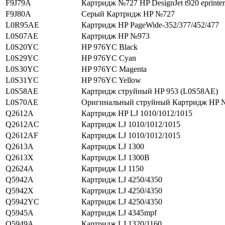
F9J79A
Картридж №727 HP DesignJet t920 eprinter
F9J80A
Серый Картридж HP №727
L0R95AE
Картридж HP PageWide-352/377/452/477
L0S07AE
Картридж HP №973
L0S20YC
HP 976YC Black
L0S29YC
HP 976YC Cyan
L0S30YC
HP 976YC Magenta
L0S31YC
HP 976YC Yellow
L0S58AE
Картридж струйный HP 953 (L0S58AE)
L0S70AE
Оригинальный струйный Картридж HP
Q2612A
Картридж HP LJ 1010/1012/1015
Q2612AC
Картридж LJ 1010/1012/1015
Q2612AF
Картридж LJ 1010/1012/1015
Q2613A
Картридж LJ 1300
Q2613X
Картридж LJ 1300В
Q2624A
Картридж LJ 1150
Q5942A
Картридж LJ 4250/4350
Q5942X
Картридж LJ 4250/4350
Q5942YC
Картридж LJ 4250/4350
Q5945A
Картридж LJ 4345mpf
Q5949A
Картридж LJ 1320/1160