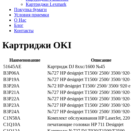
Картриджи Lexmark
Покупка бумаги
Условия приемки
О Нас
Блог
Контакты
Картриджи OKI
Наименование
Описание
51645AE
Картридж DJ 8xxc/1600 №45
B3P06A
№727 HP designjet T1500/ 2500/ 3500/ 920 e
B3P19A
№727 HP designjet T1500/ 2500/ 3500/ 920 e
B3P20A
№72 HP designjet T1500/ 2500/ 3500/ 920 e 
B3P21A
№727 HP designjet T1500/ 2500/ 3500/ 920 e
B3P22A
№727 HP designjet T1500/ 2500/ 3500/ 920 e
B3P23A
№727 HP designjet T1500/ 2500/ 3500/ 920 e
B3P24A
№727 HP designjet T1500/ 2500/ 3500/ 920 e
C1N58A
Комплект обслуживания HP LaserJet, 220
C1Q10A
печатающие головки HP 711 Designjet
C1Q12A
Картридж №727 DJ T920/T1500/T2500