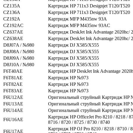
CZ135A
Картридж HP 711x3 Designjet T120/T520
CZ136A
Картридж HP 711x3 Designjet T120/T520
CZ192A
Картридж MFP M435nw 93A
CZ192AC
Картридж MFP M435nw 93AC
CZ637AE
Картридж DeskJet Ink Advantage 2020hc/ 
CZ638AE
Картридж DeskJet Ink Advantage 2020hc/ 
D8J07A / №980
Картридж DJ X585/X555
D8J08A / №980
Картридж DJ X585/X555
D8J09A / №980
Картридж DJ X585/X555
D8J10A / №980
Картридж DJ X585/X555
F6T40AE
Картридж HP DeskJet Ink Advantage 2020h
F6T81AE
Картридж HP №973
F6T82AE
Картридж HP №973
F6T83AE
Картридж HP №973
F6U12AE
Оригинальный струйный Картридж HP 
F6U13AE
Оригинальный струйный Картридж HP 
F6U14AE
Оригинальный струйный Картридж HP 
Картридж HP OfficeJet Pro 8210 / 8218 / 87
F6U16AE
8716 / 8720 / 8725 / 8730 / 8740
Картридж HP OJ Pro 8210 / 8218 / 8710 / 8
F6U17AE