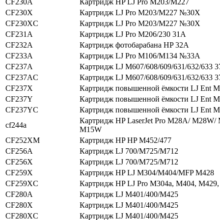
CF230A
Картридж HP LJ Pro M203/M227
CF230X
Картридж LJ Pro M203/M227 №30X
CF230XC
Картридж LJ Pro M203/M227 №30X
CF231A
Картридж LJ Pro M206/230 31A
CF232A
Картридж фотобарабана HP 32A
CF233A
Картридж LJ Pro M106/M134 №33A
CF237A
Картридж LJ M607/608/609/631/632/633 
CF237AC
Картридж LJ M607/608/609/631/632/633 
CF237X
Картридж повышенной ёмкости LJ Ent 
CF237Y
Картридж повышенной ёмкости LJ Ent 
CF237YC
Картридж повышенной ёмкости LJ Ent 
Картридж HP LaserJet Pro M28A/ M28W/
cf244a
M15W
CF252XM
Картридж HP HP M452/477
CF256A
Картридж LJ 700/M725/M712
CF256X
Картридж LJ 700/M725/M712
CF259X
Картридж HP LJ M304/M404/MFP M428
CF259XC
Картридж HP LJ Pro M304a, M404, M429
CF280A
Картридж LJ M401/400/M425
CF280X
Картридж LJ M401/400/M425
CF280XC
Картридж LJ M401/400/M425