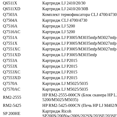
Q6511X
Картридж LJ 2410/20/30
Q6511XD
Картридж LJ 2410/20/30В
Q7503A
Комплект термофиксатора CLJ 4700/4730
Q7504A
Картридж CLJ 4700/4730
Q7516A
Картридж LJ 5200
Q7516AC
Картридж LJ 5200
Q7551A
Картридж LJ P3005/M3035mfp/M3027mfp
Q7551X
Картридж LJ P3005/M3035mfp/M3027mfp
Q7551XC
Картридж LJ P3005/M3035mfp/M3027mfp
Q7551XD
Картридж LJ P3005/M3035mfp
Q7553A
Картридж LJ P2015
Q7553X
Картридж LJ P2015
Q7553XC
Картридж LJ P2015
Q7553XD
Картридж LJ P2015
Q7570A
Картридж LJ M5025/5035
Q7570AC
Картридж LJ M5025/5035
HP RM2-2555-000CN (Блок сканера HP L
RM2-2555
5200/M5025/M5035)
RM2-5425
HP RM2-5425-000CN (Печь HP LJ M402/
Картридж Ricoh
SP 200HE
SP200N/200Nw/200S/202SN/203SF/203S