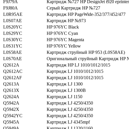
F9J79A
Картридж №727 HP DesignJet t920 eprinter
F9J80A
Серый Картридж HP №727
L0R95AE
Картридж HP PageWide-352/377/452/477
L0S07AE
Картридж HP №973
L0S20YC
HP 976YC Black
L0S29YC
HP 976YC Cyan
L0S30YC
HP 976YC Magenta
L0S31YC
HP 976YC Yellow
L0S58AE
Картридж струйный HP 953 (L0S58AE)
L0S70AE
Оригинальный струйный Картридж HP
Q2612A
Картридж HP LJ 1010/1012/1015
Q2612AC
Картридж LJ 1010/1012/1015
Q2612AF
Картридж LJ 1010/1012/1015
Q2613A
Картридж LJ 1300
Q2613X
Картридж LJ 1300В
Q2624A
Картридж LJ 1150
Q5942A
Картридж LJ 4250/4350
Q5942X
Картридж LJ 4250/4350
Q5942YC
Картридж LJ 4250/4350
Q5945A
Картридж LJ 4345mpf
Q5949A
Картридж LJ 1320/1160