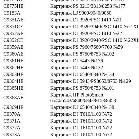
C8775HE
Картридж PS 3213/3313/8253 №177
C9153A
Картридж LJ 9000/9040/9050
C9351AE
Картридж DJ 3920/PSC 1410 №21
C9351CE
Картридж DJ 3920/3940/PSC 1410 №21X
C9352AE
Картридж DJ 3920/PSC 1410 №22
C9352CE
Картридж DJ 3920/3940/PSC 1410 №22X
C9359AE
Картридж PS 7960/7660/7760 №59
C9360AE
Картридж PS 8750/8753 №102
C9361HE
Картридж DJ 5443 №136
C9362HE
Картридж DJ 5443 №132
C9363HE
Картридж DJ 6540/6840 №134
C9364HE
Картридж DJ 5943/PS8053/8753 №129
C9365HE
Картридж PS 8750/8753 №101
Картридж HP PhotoSmart
C9368AE
6540/6543/6840/6843/8153/8453
C9369HE
Картридж DJ 6540/6840 №138
C9370A
Картридж DJ T610/1100 №72
C9371A
Картридж DJ T610/1100 №72
C9372A
Картридж DJ T610/1100 №72
C9373A
Картридж DJ T610/1100 №72