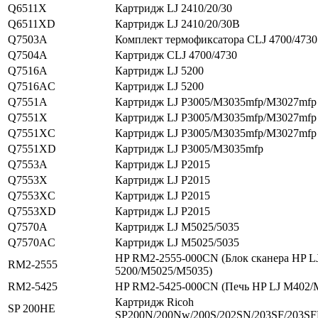
Q6511X
Картридж LJ 2410/20/30
Q6511XD
Картридж LJ 2410/20/30В
Q7503A
Комплект термофиксатора CLJ 4700/4730
Q7504A
Картридж CLJ 4700/4730
Q7516A
Картридж LJ 5200
Q7516AC
Картридж LJ 5200
Q7551A
Картридж LJ P3005/M3035mfp/M3027mfp
Q7551X
Картридж LJ P3005/M3035mfp/M3027mfp
Q7551XC
Картридж LJ P3005/M3035mfp/M3027mfp
Q7551XD
Картридж LJ P3005/M3035mfp
Q7553A
Картридж LJ P2015
Q7553X
Картридж LJ P2015
Q7553XC
Картридж LJ P2015
Q7553XD
Картридж LJ P2015
Q7570A
Картридж LJ M5025/5035
Q7570AC
Картридж LJ M5025/5035
HP RM2-2555-000CN (Блок сканера HP L
RM2-2555
5200/M5025/M5035)
RM2-5425
HP RM2-5425-000CN (Печь HP LJ M402/
Картридж Ricoh
SP 200HE
SP200N/200Nw/200S/202SN/203SF/203S