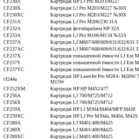
CF230A
Картридж HP LJ Pro M203/M227
CF230X
Картридж LJ Pro M203/M227 №30X
CF230XC
Картридж LJ Pro M203/M227 №30X
CF231A
Картридж LJ Pro M206/230 31A
CF232A
Картридж фотобарабана HP 32A
CF233A
Картридж LJ Pro M106/M134 №33A
CF237A
Картридж LJ M607/608/609/631/632/633 
CF237AC
Картридж LJ M607/608/609/631/632/633 
CF237X
Картридж повышенной ёмкости LJ Ent 
CF237Y
Картридж повышенной ёмкости LJ Ent 
CF237YC
Картридж повышенной ёмкости LJ Ent 
Картридж HP LaserJet Pro M28A/ M28W/
cf244a
M15W
CF252XM
Картридж HP HP M452/477
CF256A
Картридж LJ 700/M725/M712
CF256X
Картридж LJ 700/M725/M712
CF259X
Картридж HP LJ M304/M404/MFP M428
CF259XC
Картридж HP LJ Pro M304a, M404, M429
CF280A
Картридж LJ M401/400/M425
CF280X
Картридж LJ M401/400/M425
CF280XC
Картридж LJ M401/400/M425