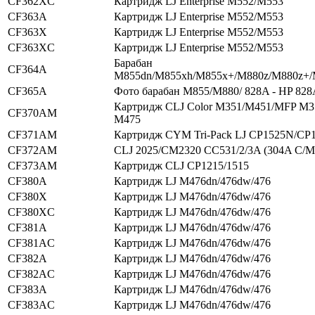
CF362XC
Картридж LJ Enterprise M552/M553
CF363A
Картридж LJ Enterprise M552/M553
CF363X
Картридж LJ Enterprise M552/M553
CF363XC
Картридж LJ Enterprise M552/M553
Барабан
CF364A
M855dn/M855xh/M855x+/M880z/M880z+
CF365A
Фото барабан M855/M880/ 828A - HP 828
Картридж CLJ Color M351/M451/MFP M
CF370AM
M475
CF371AM
Картридж CYM Tri-Pack LJ CP1525N/C
CF372AM
CLJ 2025/CM2320 CC531/2/3A (304A C/M
CF373AM
Картридж CLJ CP1215/1515
CF380A
Картридж LJ M476dn/476dw/476
CF380X
Картридж LJ M476dn/476dw/476
CF380XC
Картридж LJ M476dn/476dw/476
CF381A
Картридж LJ M476dn/476dw/476
CF381AC
Картридж LJ M476dn/476dw/476
CF382A
Картридж LJ M476dn/476dw/476
CF382AC
Картридж LJ M476dn/476dw/476
CF383A
Картридж LJ M476dn/476dw/476
CF383AC
Картридж LJ M476dn/476dw/476