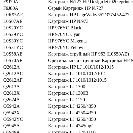
F9J79A
Картридж №727 HP DesignJet t920 eprinter
F9J80A
Серый Картридж HP №727
L0R95AE
Картридж HP PageWide-352/377/452/477
L0S07AE
Картридж HP №973
L0S20YC
HP 976YC Black
L0S29YC
HP 976YC Cyan
L0S30YC
HP 976YC Magenta
L0S31YC
HP 976YC Yellow
L0S58AE
Картридж струйный HP 953 (L0S58AE)
L0S70AE
Оригинальный струйный Картридж HP
Q2612A
Картридж HP LJ 1010/1012/1015
Q2612AC
Картридж LJ 1010/1012/1015
Q2612AF
Картридж LJ 1010/1012/1015
Q2613A
Картридж LJ 1300
Q2613X
Картридж LJ 1300В
Q2624A
Картридж LJ 1150
Q5942A
Картридж LJ 4250/4350
Q5942X
Картридж LJ 4250/4350
Q5942YC
Картридж LJ 4250/4350
Q5945A
Картридж LJ 4345mpf
Q5949A
Картридж LJ 1320/1160