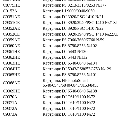
C8775HE
Картридж PS 3213/3313/8253 №177
C9153A
Картридж LJ 9000/9040/9050
C9351AE
Картридж DJ 3920/PSC 1410 №21
C9351CE
Картридж DJ 3920/3940/PSC 1410 №21X
C9352AE
Картридж DJ 3920/PSC 1410 №22
C9352CE
Картридж DJ 3920/3940/PSC 1410 №22X
C9359AE
Картридж PS 7960/7660/7760 №59
C9360AE
Картридж PS 8750/8753 №102
C9361HE
Картридж DJ 5443 №136
C9362HE
Картридж DJ 5443 №132
C9363HE
Картридж DJ 6540/6840 №134
C9364HE
Картридж DJ 5943/PS8053/8753 №129
C9365HE
Картридж PS 8750/8753 №101
Картридж HP PhotoSmart
C9368AE
6540/6543/6840/6843/8153/8453
C9369HE
Картридж DJ 6540/6840 №138
C9370A
Картридж DJ T610/1100 №72
C9371A
Картридж DJ T610/1100 №72
C9372A
Картридж DJ T610/1100 №72
C9373A
Картридж DJ T610/1100 №72