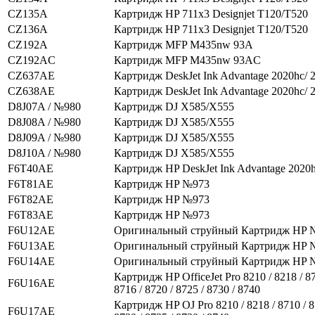
CZ135A
Картридж HP 711x3 Designjet T120/T520
CZ136A
Картридж HP 711x3 Designjet T120/T520
CZ192A
Картридж MFP M435nw 93A
CZ192AC
Картридж MFP M435nw 93AC
CZ637AE
Картридж DeskJet Ink Advantage 2020hc/ 
CZ638AE
Картридж DeskJet Ink Advantage 2020hc/ 
D8J07A / №980
Картридж DJ X585/X555
D8J08A / №980
Картридж DJ X585/X555
D8J09A / №980
Картридж DJ X585/X555
D8J10A / №980
Картридж DJ X585/X555
F6T40AE
Картридж HP DeskJet Ink Advantage 2020h
F6T81AE
Картридж HP №973
F6T82AE
Картридж HP №973
F6T83AE
Картридж HP №973
F6U12AE
Оригинальный струйный Картридж HP 
F6U13AE
Оригинальный струйный Картридж HP 
F6U14AE
Оригинальный струйный Картридж HP 
Картридж HP OfficeJet Pro 8210 / 8218 / 87
F6U16AE
8716 / 8720 / 8725 / 8730 / 8740
Картридж HP OJ Pro 8210 / 8218 / 8710 / 8
F6U17AE