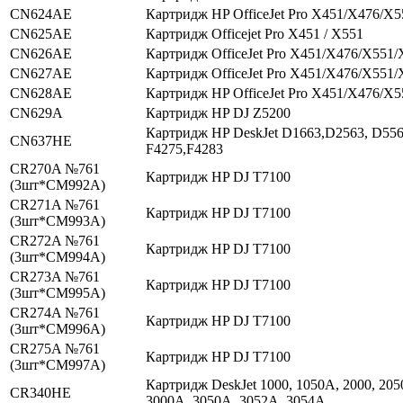
CN624AE
Картридж HP OfficeJet Pro X451/X476/X
CN625AE
Картридж Officejet Pro X451 / X551
CN626AE
Картридж OfficeJet Pro X451/X476/X551/
CN627AE
Картридж OfficeJet Pro X451/X476/X551/
CN628AE
Картридж HP OfficeJet Pro X451/X476/X
CN629A
Картридж HP DJ Z5200
Картридж HP DeskJet D1663,D2563, D556
CN637HE
F4275,F4283
CR270A №761
Картридж HP DJ T7100
(3шт*CM992A)
CR271A №761
Картридж HP DJ T7100
(3шт*CM993A)
CR272A №761
Картридж HP DJ T7100
(3шт*CM994A)
CR273A №761
Картридж HP DJ T7100
(3шт*CM995A)
CR274A №761
Картридж HP DJ T7100
(3шт*CM996A)
CR275A №761
Картридж HP DJ T7100
(3шт*CM997A)
Картридж DeskJet 1000, 1050A, 2000, 205
CR340HE
3000A, 3050A, 3052A, 3054A