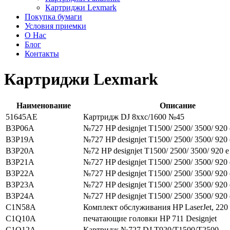
Картриджи Lexmark
Покупка бумаги
Условия приемки
О Нас
Блог
Контакты
Картриджи Lexmark
Наименование
Описание
51645AE
Картридж DJ 8xxc/1600 №45
B3P06A
№727 HP designjet T1500/ 2500/ 3500/ 920 e
B3P19A
№727 HP designjet T1500/ 2500/ 3500/ 920 e
B3P20A
№72 HP designjet T1500/ 2500/ 3500/ 920 e 
B3P21A
№727 HP designjet T1500/ 2500/ 3500/ 920 e
B3P22A
№727 HP designjet T1500/ 2500/ 3500/ 920 e
B3P23A
№727 HP designjet T1500/ 2500/ 3500/ 920 e
B3P24A
№727 HP designjet T1500/ 2500/ 3500/ 920 e
C1N58A
Комплект обслуживания HP LaserJet, 220
C1Q10A
печатающие головки HP 711 Designjet
C1Q12A
Картридж №727 DJ T920/T1500/T2500